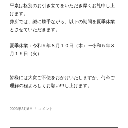
平素は格別のお引き立てをいただき厚くお礼申し上
げます。
弊所では、誠に勝手ながら、以下の期間を夏季休業
とさせていただきます。
夏季休業：令和５年８月１０日（木）〜令和５年８
月１５日（火）
皆様には大変ご不便をおかけいたしますが、何卒ご
理解の程よろしくお願い申し上げます。
投
夏
2023年8月8日
コメント
稿
季
日:
休
業