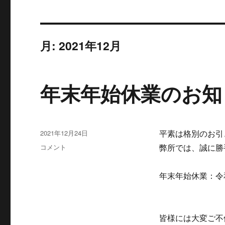
月:
2021年12月
年末年始休業のお知
投
2021年12月24日
平素は格別のお引
稿
年
コメント
弊所では、誠に勝
日:
末
年
年末年始休業：令和
始
休
業
の
皆様には大変ご不
お